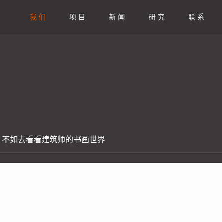
我 们
项 目
新 闻
研 究
联 系
，不如去看看建筑师的书画世界