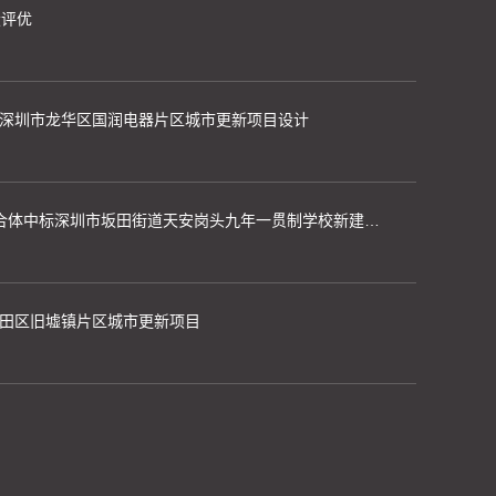
设评优
中标深圳市龙华区国润电器片区城市更新项目设计
喜讯 | 开朴艺洲+境象设计联合体中标深圳市坂田街道天安岗头九年一贯制学校新建工程（方案设计及初步设计）
盐田区旧墟镇片区城市更新项目