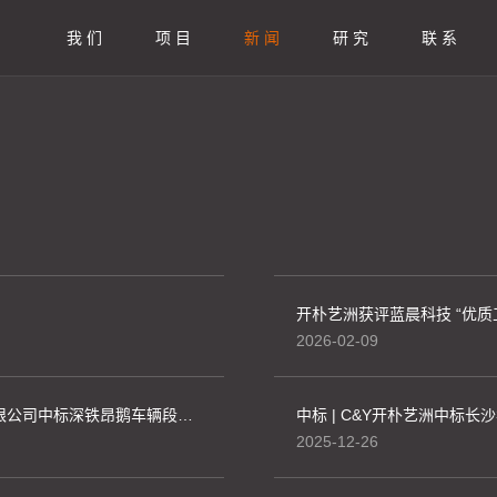
我 们
项 目
新 闻
研 究
联 系
开朴艺洲获评蓝晨科技 “优质
2026-02-09
中标 | C&Y开朴艺洲设计机构联合深圳三十一室内设计有限公司中标深铁昂鹅车辆段综合开发等项目装饰装修设计
中标 | C&Y开朴艺洲中标
2025-12-26