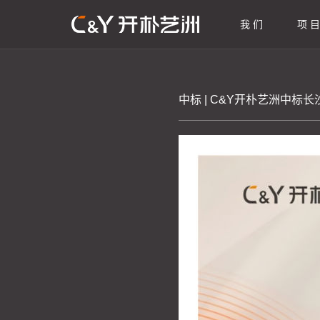
我 们
项 目
中标 | C&Y开朴艺洲中