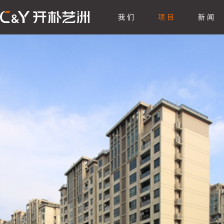
我 们
项 目
新 闻