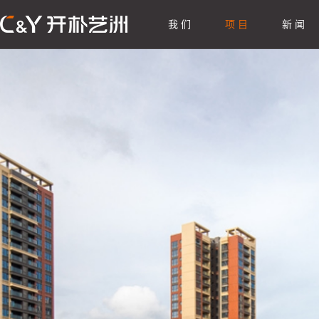
我 们
项 目
新 闻