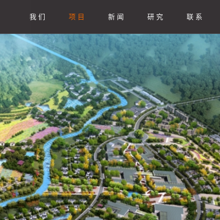
我 们
项 目
新 闻
研 究
联 系