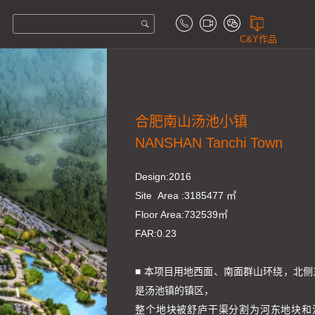
C&Y作品
合肥南山汤池小镇
NANSHAN Tanchi Town
Design:2016
Site Area :3185477 ㎡
Floor Area:732539㎡
FAR:0.23
■ 本项目用地西面、南面群山环绕，北侧
是汤池镇的镇区，
整个地块被舒庐干渠分割为河东地块和