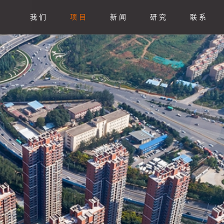
我 们
项 目
新 闻
研 究
联 系