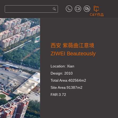
C&Y作品
西安 紫薇曲江意境
ZIWEI Beauteously
Location: Xian
Design: 2010
Total Area:402564m2
Site Area:91387m2
FAR:3.72