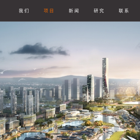
我 们
项 目
新 闻
研 究
联 系