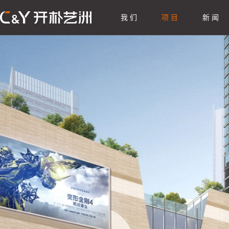
我 们
项 目
新 闻