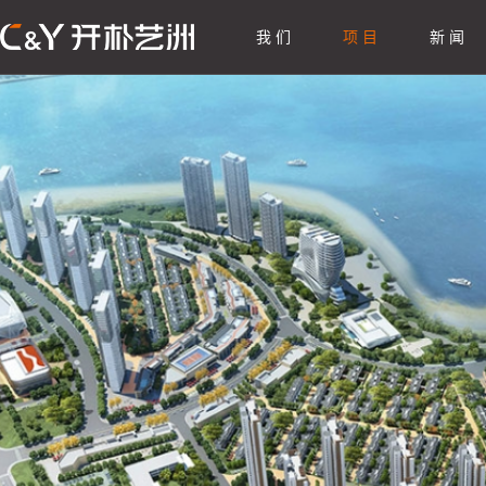
我 们
项 目
新 闻